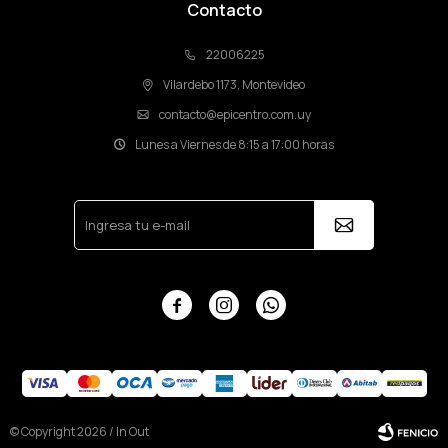
Contacto
22006225
Vilardebo 1173, Montevideo
contacto@epicentro.com.uy
Lunes a Viernes de 8:15 a 17:00 horas



© Copyright 2026 / In Out