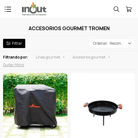

ACCESORIOS GOURMET TROMEN
Recomendados
Filtrando por:
Línea gourmet
Accesorios gourmet
Quitar filtros