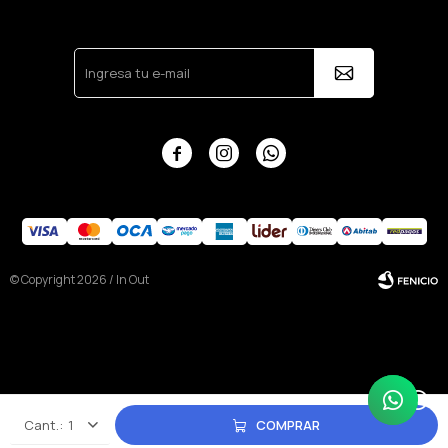



© Copyright 2026 / In Out
Fenicio
1
COMPRAR