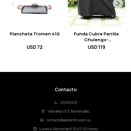
Plancheta Tromen 410
Funda Cubre Parrilla
Chulengo-
Chulenguito
USD
72
USD
119
Contacto
22006225
Vilardebo 1173, Montevideo
contacto@epicentro.com.uy
Lunes a Viernes de 8:15 a 17:00 horas