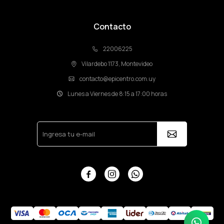
Contacto
22006225
Vilardebo 1173, Montevideo
contacto@epicentro.com.uy
Lunes a Viernes de 8:15 a 17:00 horas


