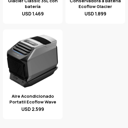
Glacier Classic 35L con
Conservadora a Bateria
batería
Ecoflow Glacier
USD
1.469
USD
1.899
Aire Acondicionado
Portatil Ecoflow Wave
USD
2.599