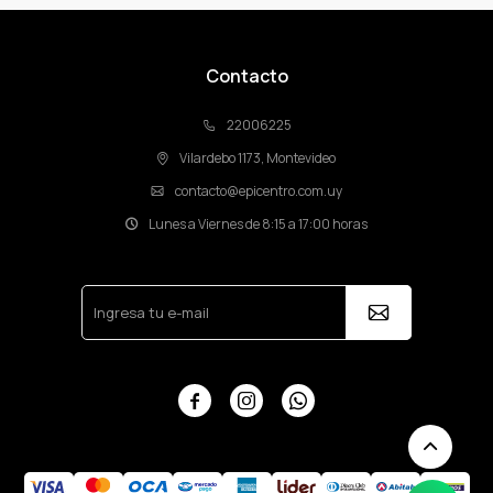
Contacto
22006225
Vilardebo 1173, Montevideo
contacto@epicentro.com.uy
Lunes a Viernes de 8:15 a 17:00 horas


