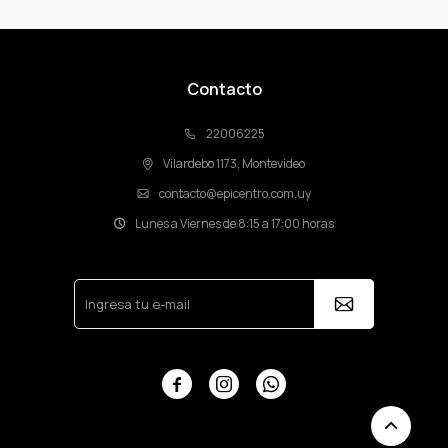
Contacto
22006225
Vilardebo 1173, Montevideo
contacto@epicentro.com.uy
Lunes a Viernes de 8:15 a 17:00 horas


