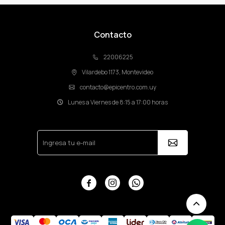
Contacto
22006225
Vilardebo 1173, Montevideo
contacto@epicentro.com.uy
Lunes a Viernes de 8:15 a 17:00 horas


