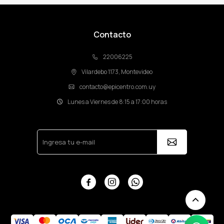
Contacto
22006225
Vilardebo 1173, Montevideo
contacto@epicentro.com.uy
Lunes a Viernes de 8:15 a 17:00 horas


