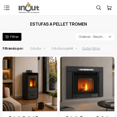

ESTUFAS A PELLET TROMEN
Recomendados
Filtrando por:
Estufas
Estufas a pellet
Quitar filtros