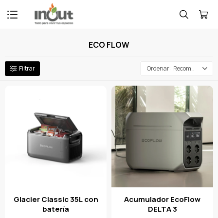

ECO FLOW
Recomendados
Glacier Classic 35L con
Acumulador EcoFlow
batería
DELTA 3