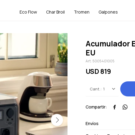
Eco Flow
Char Broil
Tromen
Galpones
Acumulador E
EU
5005401005
USD
819
1


Envíos