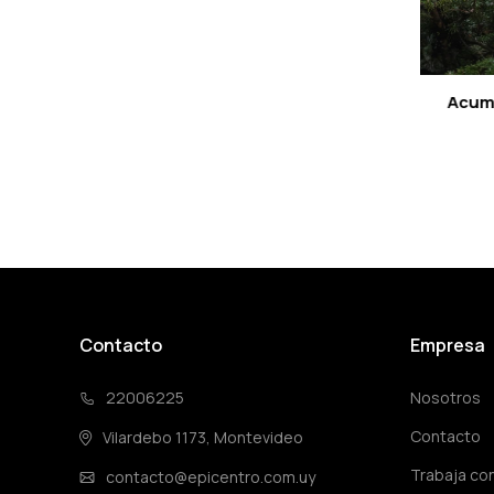
Acumu
Contacto
Empresa
22006225
Nosotros
Contacto
Vilardebo 1173, Montevideo
Trabaja co
contacto@epicentro.com.uy