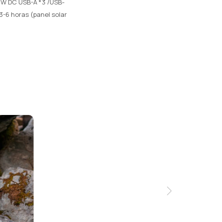
0W DC USB-A *3 /USB-
3-6 horas (panel solar