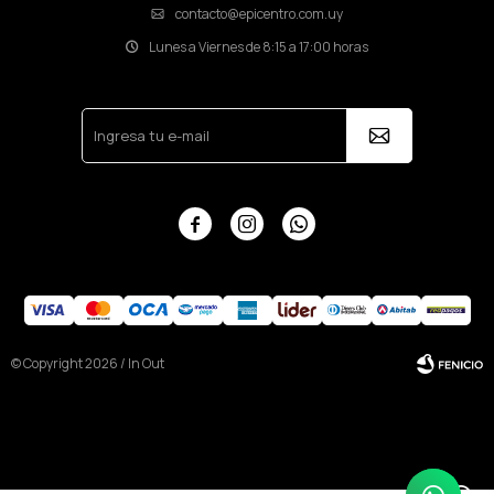
contacto@epicentro.com.uy
Lunes a Viernes de 8:15 a 17:00 horas



© Copyright 2026 / In Out