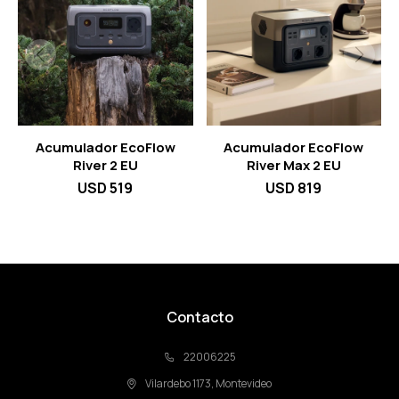
Acumulador EcoFlow
Acumulador EcoFlow
River 2 EU
River Max 2 EU
USD
519
USD
819
Contacto
22006225
Vilardebo 1173, Montevideo