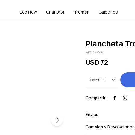
Eco Flow
Char Broil
Tromen
Galpones
Plancheta Tr
32274
USD
72
1


Envíos
Cambios y Devoluciones