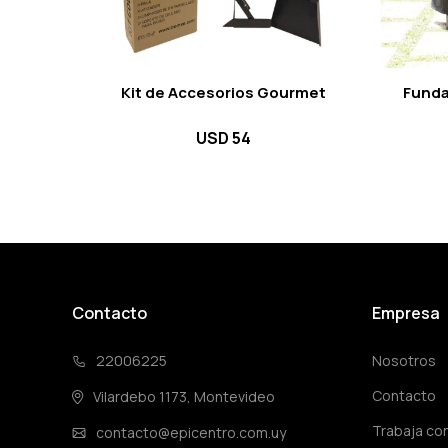
Kit de Accesorios Gourmet
Funda
USD
54
Contacto
Empresa
22006225
Nosotros
Contacto
Vilardebo 1173, Montevideo
Trabaja co
contacto@epicentro.com.uy