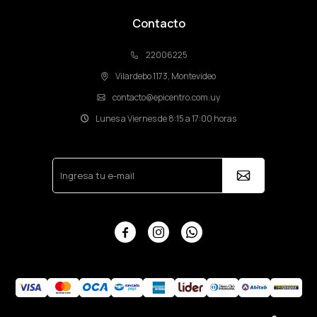
Contacto
22006225
Vilardebo 1173, Montevideo
contacto@epicentro.com.uy
Lunes a Viernes de 8:15 a 17:00 horas


