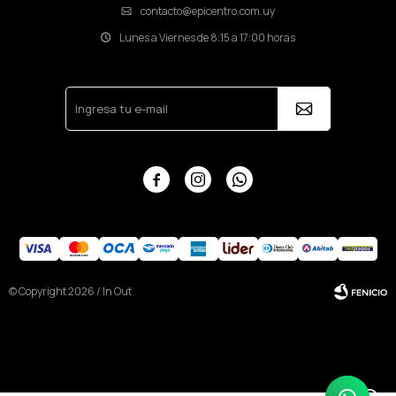
contacto@epicentro.com.uy
Lunes a Viernes de 8:15 a 17:00 horas



© Copyright 2026 / In Out