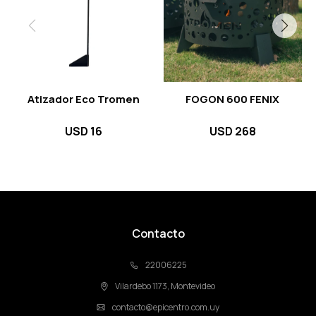
Atizador Eco Tromen
FOGON 600 FENIX
USD
16
USD
268
Contacto
22006225
Vilardebo 1173, Montevideo
contacto@epicentro.com.uy