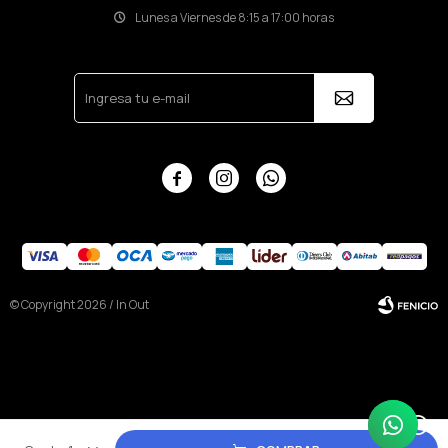
Lunes a Viernes de 8:15 a 17:00 horas



© Copyright 2026 / In Out
Fenicio