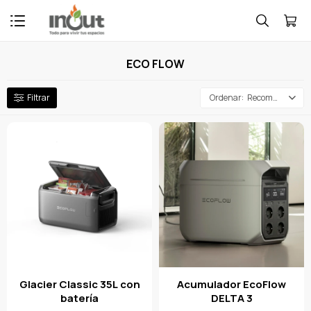

ECO FLOW
Recomendados
Glacier Classic 35L con
Acumulador EcoFlow
batería
DELTA 3